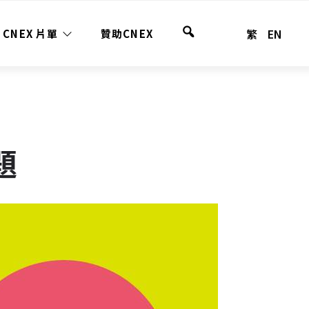
繁
EN
CNEX 片單
贊助CNEX
全
站
搜
尋
題