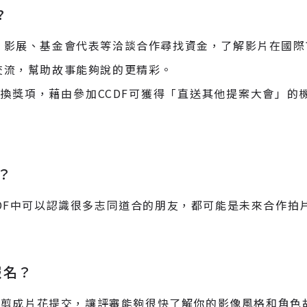
?
、影展、基金會代表等洽談合作尋找資金，了解影片在國際
交流，幫助故事能夠說的更精彩。
交換獎項，藉由參加CCDF可獲得「直送其他提案大會」的
？
CCDF中可以認識很多志同道合的朋友，都可能是未來合作
報名？
並剪成片花提交，讓評審能夠很快了解你的影像風格和角色