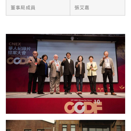
董事局成員
張艾嘉