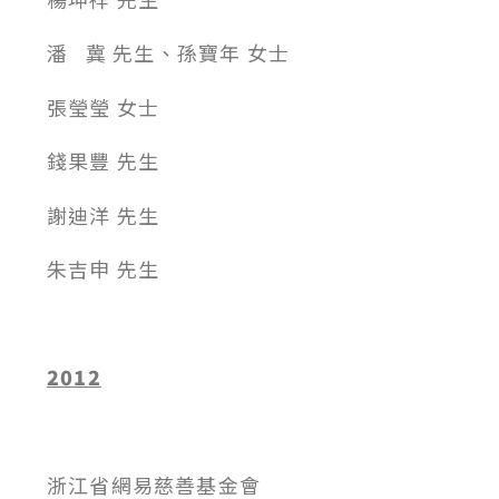
潘 冀 先生、孫寶年 女士
張瑩瑩 女士
錢果豐 先生
謝迪洋 先生
朱吉申 先生
2012
浙江省網易慈善基金會