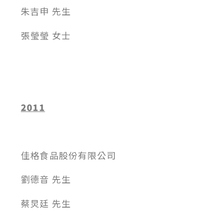
朱吉申 先生
張瑩瑩 女士
2011
佳格食品股份有限公司
劉德音 先生
蔡炅廷 先生