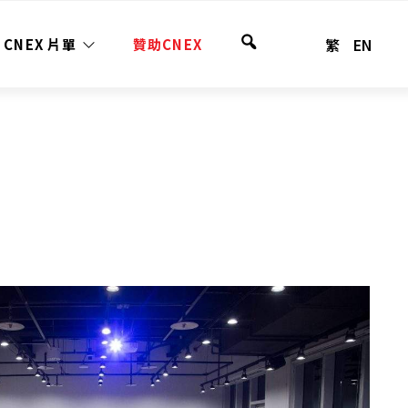
繁
EN
CNEX 片單
贊助CNEX
全
站
搜
尋