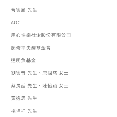
曹德風 先生
AOC
用心快樂社企股份有限公司
趙修平夫婦基金會
透明魚基金
劉德音 先生、唐祖慈 女士
蔡炅廷 先生、陳怡穎 女士
黃逸思 先生
楊坤祥 先生