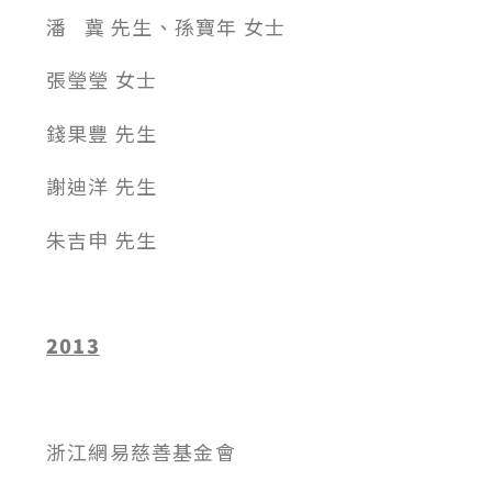
潘 冀 先生、孫寶年 女士
張瑩瑩 女士
錢果豐 先生
謝迪洋 先生
朱吉申 先生
2013
浙江網易慈善基金會