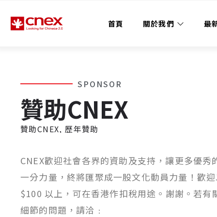
首頁
關於我們
最
SPONSOR
贊助CNEX
贊助CNEX, 歷年贊助
CNEX歡迎社會各界的資助及支持，讓更多優秀
一分力量，終將匯聚成一股文化動員力量！歡迎
$100 以上，可在香港作扣稅用途。謝謝。若有
細節的問題，請洽﹕