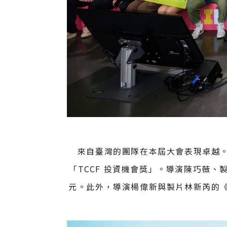
來自臺灣的團隊在本屆大會表現卓越
「TCCF 投資機會獎」。導演陳巧薇
元。此外，導演楊偉新與製片林新芮的