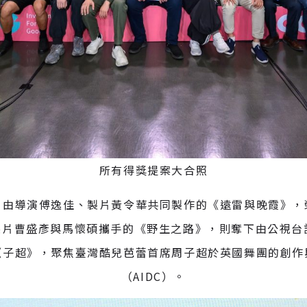
所有得獎提案大合照
。由導演傅逸佳、製片黃令華共同製作的《遠雷與晚霞》，
、製片曹盛彥與馬懷碩攜手的《野生之路》，則奪下由公視
《子超》，聚焦臺灣酷兒芭蕾首席周子超於英國舞團的創作
（AIDC）。