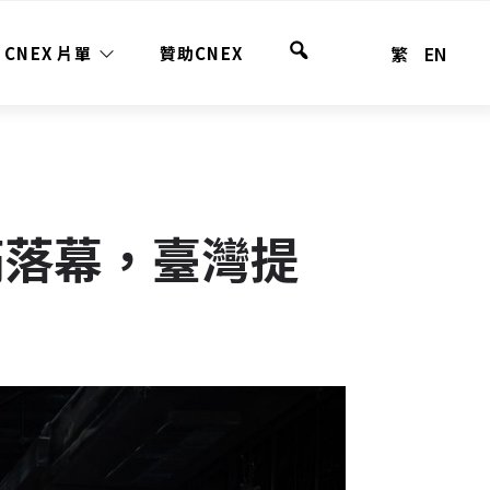
繁
EN
CNEX 片單
贊助CNEX
全
站
搜
尋
滿落幕，臺灣提