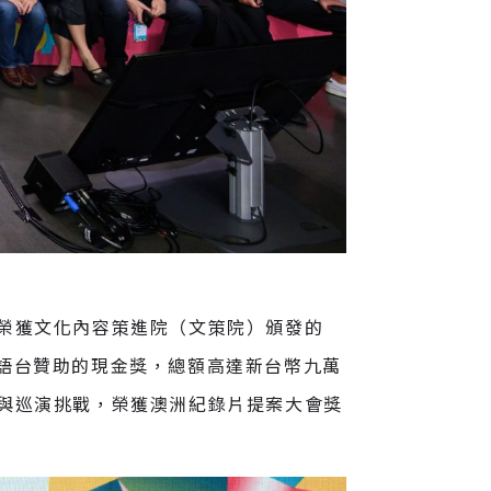
榮獲文化內容策進院（文策院）頒發的
台語台贊助的現金獎，總額高達新台幣九萬
與巡演挑戰，榮獲澳洲紀錄片提案大會獎