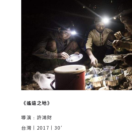
《遙遠之地》
導演﹕許鴻財
台灣丨2017丨30′