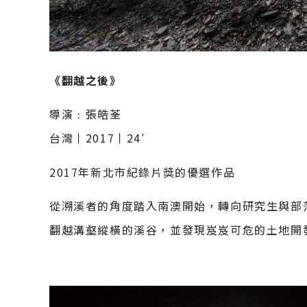
《翻越之後》
導演﹕張皓荃
台灣丨2017丨24′
2017年新北市紀錄片獎的優選作品
從溯溪者的角度踏入南澳開始，轉向研究生與部
翻越溝壑縱橫的溪谷，並發現岌岌可危的土地開