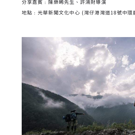
分享嘉賓﹕陳樂晞先生、許鴻財導演
地點﹕光華新聞文化中心 (灣仔港灣道18號中環廣場